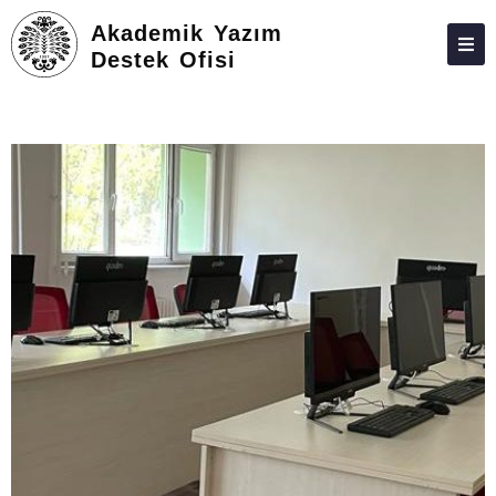
Akademik Yazım
Destek Ofisi
ATAUNI
HAKKIMIZDA
EĞITIM
YARDIMCI MATERYAL
BAŞVURU FORMLARI