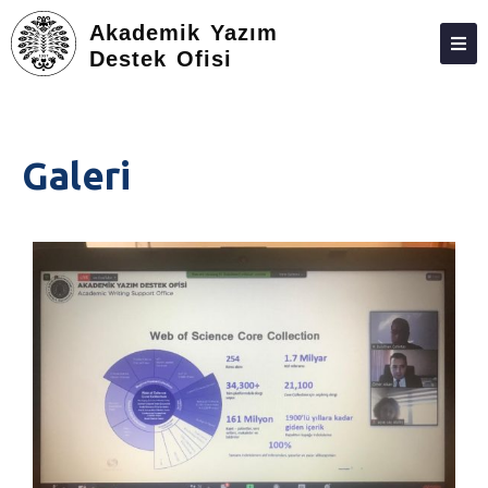
Akademik Yazım
Destek Ofisi
ATAUNI
HAKKIMIZDA
Galeri
EĞITIM
YARDIMCI MATERYAL
BAŞVURU FORMLARI