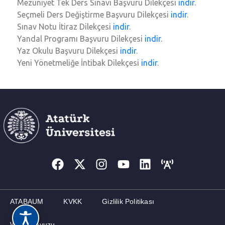
Mezuniyet Tek Ders Sınavı Başvuru Dilekçesi
indir
.
Seçmeli Ders Değiştirme Başvuru Dilekçesi
indir
.
İLETIŞIM
Sınav Notu İtiraz Dilekçesi
indir
.
Yandal Programı Başvuru Dilekçesi
indir
.
Yaz Okulu Başvuru Dilekçesi
indir
.
Yeni Yönetmeliğe İntibak Dilekçesi
indir
.
ATABAUM
KVKK
Gizlilik Politikası
Web Kılavuzu