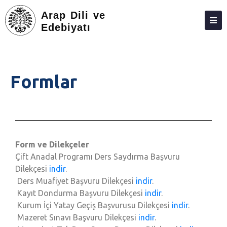
Arap Dili ve
Edebiyatı
HAKKIMIZDA
KIŞILER
Formlar
DERS PROGRAMI
LISANS
LISANSÜSTÜ
Form ve Dilekçeler
ARAŞTIRMA
Çift Anadal Programı Ders Saydırma Başvuru
TOPLUMA KATKI
Dilekçesi
indir
.
Ders Muafiyet Başvuru Dilekçesi
indir
.
ADAY ÖĞRENCILER
Kayıt Dondurma Başvuru Dilekçesi
indir
.
Kurum İçi Yatay Geçiş Başvurusu Dilekçesi
indir
.
FEDEK
Mazeret Sınavı Başvuru Dilekçesi
indir
.
MEMNUNIYET ANKETI