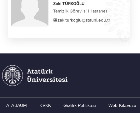
Zeki TÜRKOĞLU
Temizlik Görevlisi (Hastane)
zekiturkoglu@atauni.edu.tr
ATABAUM
KVKK
Gizlilik Politikası
Web Kılavuzu