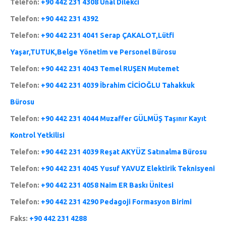
Telefon:
+90 442 231 4308 Ünal Dilekci
Telefon:
+90 442 231 4392
Telefon:
+90 442 231 4041 Serap ÇAKALOT,Lütfi
Yaşar,TUTUK,Belge Yönetim ve Personel Bürosu
Telefon:
+90 442 231 4043 Temel RUŞEN Mutemet
Telefon:
+90 442 231 4039 İbrahim CİCİOĞLU Tahakkuk
Bürosu
Telefon:
+90 442 231 4044 Muzaffer GÜLMÜŞ Taşınır Kayıt
Kontrol Yetkilisi
Telefon:
+90 442 231 4039 Reşat AKYÜZ Satınalma Bürosu
Telefon:
+90 442 231 4045 Yusuf YAVUZ Elektirik Teknisyeni
Telefon:
+90 442 231 4058 Naim ER Baskı Ünitesi
Telefon:
+90 442 231 4290 Pedagoji Formasyon Birimi
Faks:
+90 442 231 4288