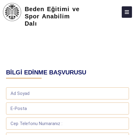
Beden Eğitimi ve
Spor Anabilim
Dalı
HAKKIMIZDA
KIŞILER
İDARI PERSONEL
LISANSÜSTÜ
BİLGİ EDİNME BAŞVURUSU
ARAŞTIRMA
TOPLUMA KATKI
ADAY ÖĞRENCILER
İLETIŞIM
YÖNETIM