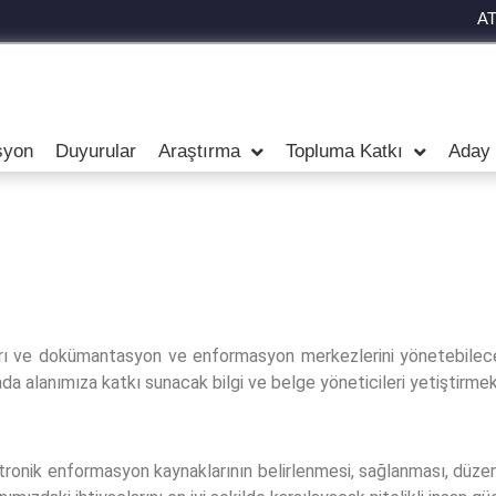
A
syon
Duyurular
Araştırma
Topluma Katkı
Aday 
ları ve dokümantasyon ve enformasyon merkezlerini yönetebilecek,
hada alanımıza katkı sunacak bilgi ve belge yöneticileri yetiştirmek
ronik enformasyon kaynaklarının belirlenmesi, sağlanması, düzenle