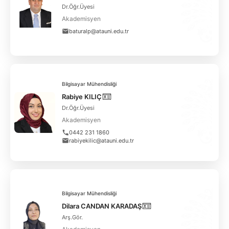
Dr.Öğr.Üyesi
Akademisyen
baturalp@atauni.edu.tr
Bilgisayar Mühendisliği
Rabiye KILIÇ
Dr.Öğr.Üyesi
Akademisyen
0442 231 1860
rabiyekilic@atauni.edu.tr
Bilgisayar Mühendisliği
Dilara CANDAN KARADAŞ
Arş.Gör.