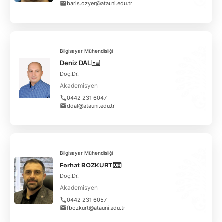
baris.ozyer@atauni.edu.tr
Bilgisayar Mühendisliği
Deniz DAL
Doç.Dr.
Akademisyen
0442 231 6047
ddal@atauni.edu.tr
Bilgisayar Mühendisliği
Ferhat BOZKURT
Doç.Dr.
Akademisyen
0442 231 6057
fbozkurt@atauni.edu.tr