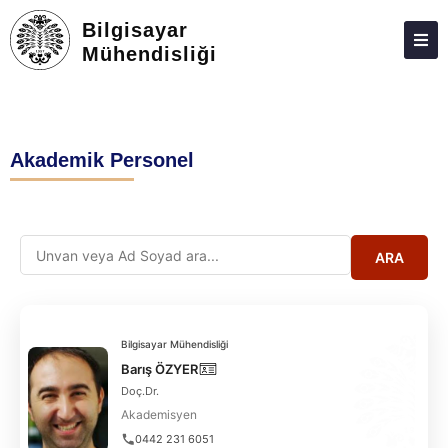
Bilgisayar
Mühendisliği
HAKKIMIZDA
KIŞILER
Akademik Personel
LISANS
LISANSÜSTÜ
ARAŞTIRMA
ARA
TOPLUMA KATKI
ADAY ÖĞRENCILER
Bilgisayar Mühendisliği
FORMLAR
Barış ÖZYER
Doç.Dr.
İLETIŞIM
Akademisyen
0442 231 6051