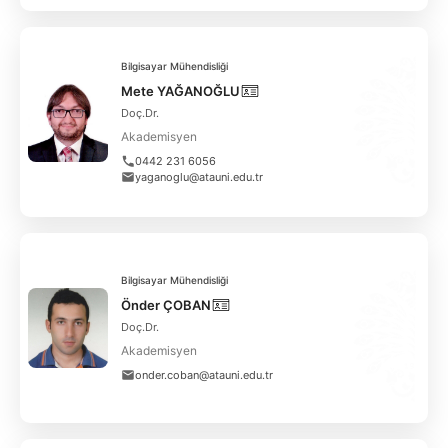
Bilgisayar Mühendisliği
Mete YAĞANOĞLU
Doç.Dr.
Akademisyen
0442 231 6056
yaganoglu@atauni.edu.tr
Bilgisayar Mühendisliği
Önder ÇOBAN
Doç.Dr.
Akademisyen
onder.coban@atauni.edu.tr