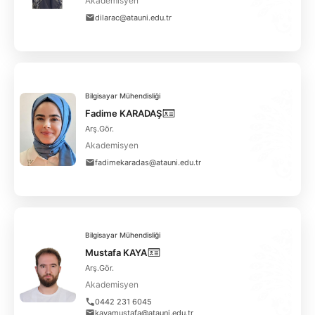
Akademisyen
dilarac@atauni.edu.tr
Bilgisayar Mühendisliği
Fadime KARADAŞ
Arş.Gör.
Akademisyen
fadimekaradas@atauni.edu.tr
Bilgisayar Mühendisliği
Mustafa KAYA
Arş.Gör.
Akademisyen
0442 231 6045
kayamustafa@atauni.edu.tr