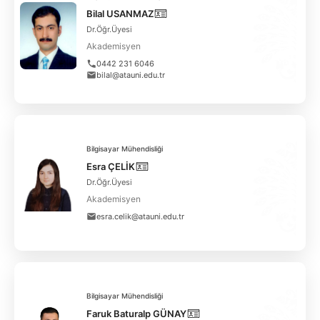
Bilal USANMAZ
Dr.Öğr.Üyesi
Akademisyen
0442 231 6046
bilal@atauni.edu.tr
Bilgisayar Mühendisliği
Esra ÇELİK
Dr.Öğr.Üyesi
Akademisyen
esra.celik@atauni.edu.tr
Bilgisayar Mühendisliği
Faruk Baturalp GÜNAY