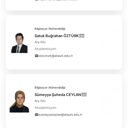
Bilgisayar Mühendisliği
Satuk Buğrahan ÖZTÜRK
Arş.Gör.
Akademisyen
sbozturk@atauni.edu.tr
Bilgisayar Mühendisliği
Sümeyya Şuheda CEYLAN
Arş.Gör.
Akademisyen
sumeyyaceylan@atauni.edu.tr