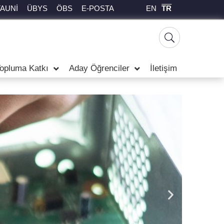
EN
TR
TAUNİ
ÜBYS
ÖBS
E-POSTA
opluma Katkı
Aday Öğrenciler
İletişim