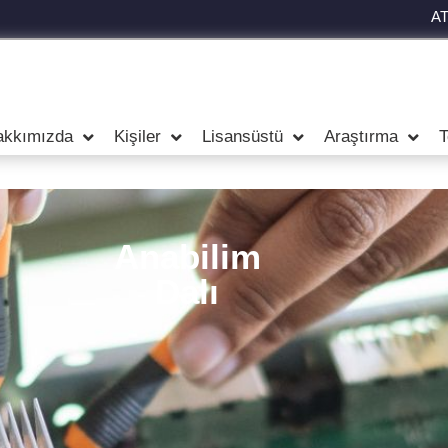
A
ı
akkımızda
Kişiler
Lisansüstü
Araştırma
T
Anabilim
Dalı