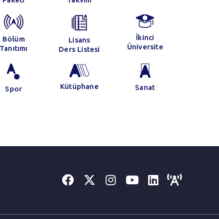
İkinci
Bölüm
Lisans
Üniversite
Tanıtımı
Ders Listesi
13 Haziran 2021
orem Ipsum
Kütüphane
Sanat
Spor
vamı...