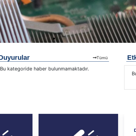
Duyurular
Etk
Tümü
Bu kategoride haber bulunmamaktadır.
Bu kategoride etkinlik bulunmamaktadır.
B
D