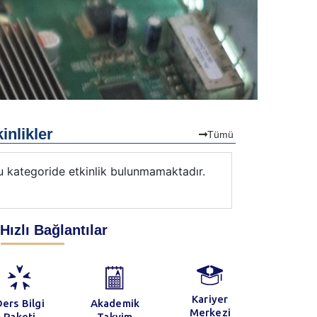
inlikler
Tümü
u kategoride etkinlik bulunmamaktadır.
Bu kategorid
Hızlı Bağlantılar
Kariyer
ers Bilgi
Akademik
Merkezi
Paketi
Takvim