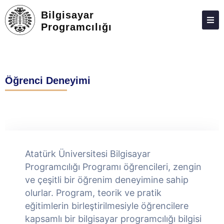
Bilgisayar
Programcılığı
HAKKIMIZDA
KIŞILER
Öğrenci Deneyimi
LISANSÜSTÜ
ARAŞTIRMA
TOPLUMA KATKI
ADAY ÖĞRENCILER
Atatürk Üniversitesi Bilgisayar
İLETIŞIM
Programcılığı Programı öğrencileri, zengin
ve çeşitli bir öğrenim deneyimine sahip
olurlar. Program, teorik ve pratik
eğitimlerin birleştirilmesiyle öğrencilere
kapsamlı bir bilgisayar programcılığı bilgisi