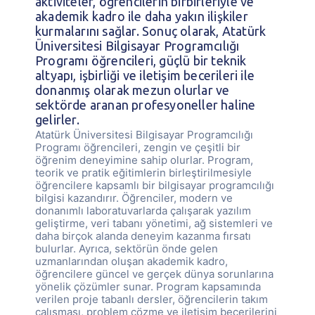
aktiviteler, öğrencilerin birbirleriyle ve
akademik kadro ile daha yakın ilişkiler
kurmalarını sağlar. Sonuç olarak, Atatürk
Üniversitesi Bilgisayar Programcılığı
Programı öğrencileri, güçlü bir teknik
altyapı, işbirliği ve iletişim becerileri ile
donanmış olarak mezun olurlar ve
sektörde aranan profesyoneller haline
gelirler.
Atatürk Üniversitesi Bilgisayar Programcılığı
Programı öğrencileri, zengin ve çeşitli bir
öğrenim deneyimine sahip olurlar. Program,
teorik ve pratik eğitimlerin birleştirilmesiyle
öğrencilere kapsamlı bir bilgisayar programcılığı
bilgisi kazandırır. Öğrenciler, modern ve
donanımlı laboratuvarlarda çalışarak yazılım
geliştirme, veri tabanı yönetimi, ağ sistemleri ve
daha birçok alanda deneyim kazanma fırsatı
bulurlar. Ayrıca, sektörün önde gelen
uzmanlarından oluşan akademik kadro,
öğrencilere güncel ve gerçek dünya sorunlarına
yönelik çözümler sunar. Program kapsamında
verilen proje tabanlı dersler, öğrencilerin takım
çalışması, problem çözme ve iletişim becerilerini