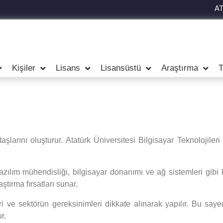
A
Kişiler
Lisans
Lisansüstü
Araştırma
T
taşlarını oluşturur. Atatürk Üniversitesi Bilgisayar Teknolojil
 yazılım mühendisliği, bilgisayar donanımı ve ağ sistemleri gibi
tırma fırsatları sunar.
i ve sektörün gereksinimleri dikkate alınarak yapılır. Bu say
r.