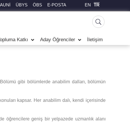
EN
TR
TAUNİ
ÜBYS
ÖBS
E-POSTA
opluma Katkı
Aday Öğrenciler
İletişim
eri Bölümü gibi bölümlerde anabilim dalları, bölümün
 konuları kapsar. Her anabilim dalı, kendi içerisinde
ede öğrencilere geniş bir yelpazede uzmanlık alanı