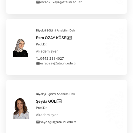
ercan25kaya@atauni.edu.tr
Biyoloji Eğitimi Anabilim Dalı
Esra ÖZAY KÖSE
Prof.Dr.
Akademisyen
0442 231 4027
esraozay@atauni.edu.tr
Biyoloji Eğitimi Anabilim Dalı
Şeyda GÜL
Prof.Dr.
Akademisyen
seydagul@atauni.edu.tr