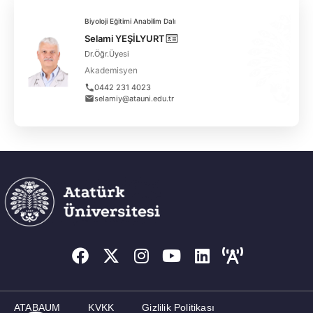
Biyoloji Eğitimi Anabilim Dalı
Selami YEŞİLYURT
Dr.Öğr.Üyesi
Akademisyen
0442 231 4023
selamiy@atauni.edu.tr
ATABAUM
KVKK
Gizlilik Politikası