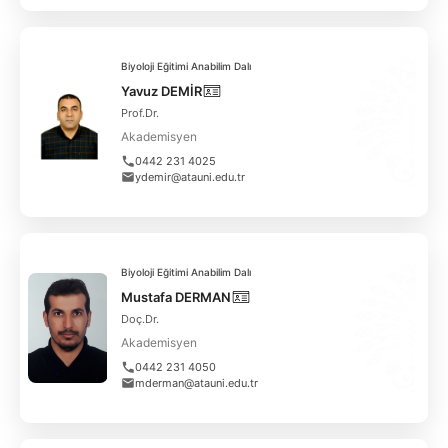
Biyoloji Eğitimi Anabilim Dalı
Yavuz DEMİR
Prof.Dr.
Akademisyen
0442 231 4025
ydemir@atauni.edu.tr
Biyoloji Eğitimi Anabilim Dalı
Mustafa DERMAN
Doç.Dr.
Akademisyen
0442 231 4050
mderman@atauni.edu.tr