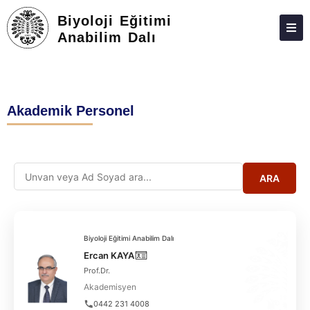
Biyoloji Eğitimi
Anabilim Dalı
HAKKIMIZDA
KIŞILER
Akademik Personel
LISANSÜSTÜ
ARAŞTIRMA
TOPLUMA KATKI
ARA
ADAY ÖĞRENCILER
İLETIŞIM
Biyoloji Eğitimi Anabilim Dalı
Ercan KAYA
Prof.Dr.
Akademisyen
0442 231 4008