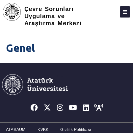
Çevre Sorunları
Uygulama ve
Araştırma Merkezi
HAKKIMIZDA
PERSONEL
Genel
GENEL
KOMPOSTLAMA TESISIMIZ
İLETIŞIM
ATABAUM
KVKK
Gizlilik Politikası