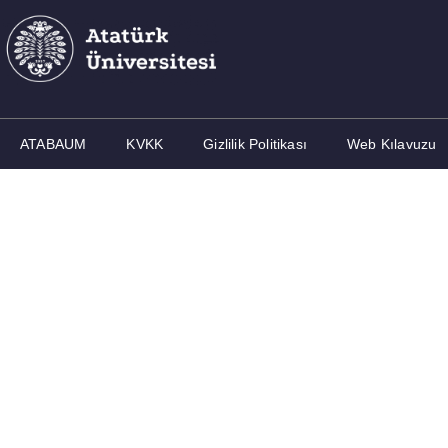
ATABAUM
KVKK
Gizlilik Politikası
Web Kılavuzu