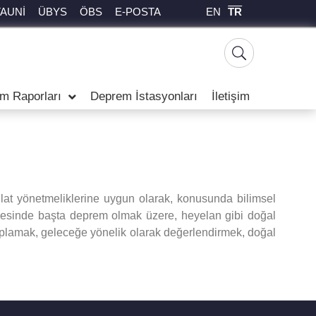
EN
TR
TAUNİ
ÜBYS
ÖBS
E-POSTA
m Raporları
Deprem İstasyonları
İletişim
lat yönetmeliklerine uygun olarak, konusunda bilimsel
sinde başta deprem olmak üzere, heyelan gibi doğal
i toplamak, geleceğe yönelik olarak değerlendirmek, doğal