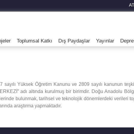
A
jeler
Toplumsal Katkı
Dış Paydaşlar
Yayınlar
Depre
47 sayılı Yüksek Öğretim Kanunu ve 2809 sayılı kanunun teşki
Zİ” adı altında kurulmuş bir birimdir. Doğu Anadolu Bölge
liyetlerinde bulunmak, tarihsel ve teknolojik dönemlerdeki veriler
larında araştırma yapmaktadır.