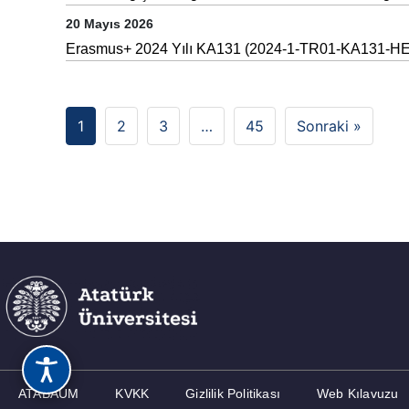
20 Mayıs 2026
Erasmus+ 2024 Yılı KA131 (2024-1-TR01-KA131-HED-0
1
2
3
…
45
Sonraki »
ATABAUM
KVKK
Gizlilik Politikası
Web Kılavuzu