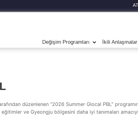
A
Değişim Programları
İkili Anlaşmalar
L
arafından düzenlenen “2026 Summer Glocal PBL” programına
lı eğitimler ve Gyeongju bölgesini daha iyi tanımaları amacı