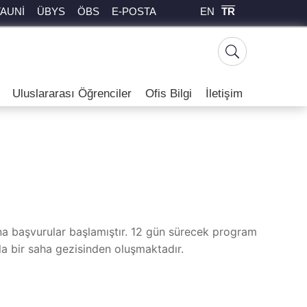
EN
TR
TAUNİ
ÜBYS
ÖBS
E-POSTA
Uluslararası Öğrenciler
Ofis Bilgi
İletişim
 başvurular başlamıştır. 12 gün sürecek program
yla bir saha gezisinden oluşmaktadır.