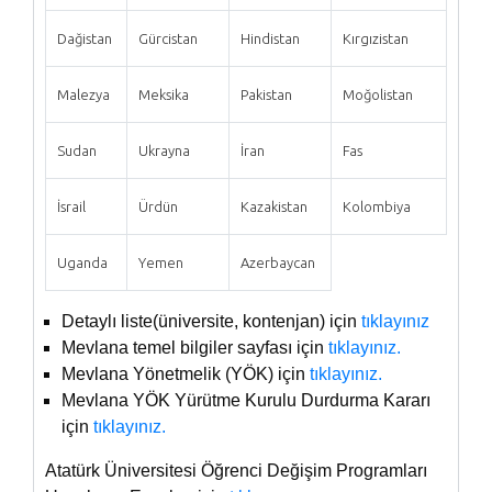
Dağistan
Gürcistan
Hindistan
Kırgızistan
Malezya
Meksika
Pakistan
Moğolistan
Sudan
Ukrayna
İran
Fas
İsrail
Ürdün
Kazakistan
Kolombiya
Uganda
Yemen
Azerbaycan
Detaylı liste(üniversite, kontenjan) için
tıklayınız
Mevlana temel bilgiler sayfası için
tıklayınız.
Mevlana Yönetmelik (YÖK) için
tıklayınız.
Mevlana YÖK Yürütme Kurulu Durdurma Kararı
için
tıklayınız.
Atatürk Üniversitesi Öğrenci Değişim Programları