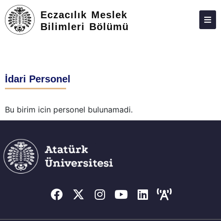
Eczacılık Meslek
Bilimleri Bölümü
HAKKIMIZDA
KIŞILER
İdari Personel
LISANS
LISANSÜSTÜ
Bu birim icin personel bulunamadi.
ARAŞTIRMA
TOPLUMA KATKI
ADAY ÖĞRENCILER
İLETIŞIM