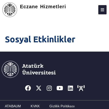
Eczane Hizmetleri
HAKKIMIZDA
KIŞILER
Sosyal Etkinlikler
STAJ
DERS PROGRAMI
SINAVLAR
ETKINLEKLER
SOSYAL ETKINLIKLER
İLETIŞIM
S.S.S.
ATABAUM
KVKK
Gizlilik Politikası