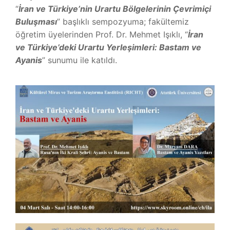
“
İran ve Türkiye’nin Urartu Bölgelerinin Çevrimiçi
ANKETLER
Buluşması
” başlıklı sempozyuma; fakültemiz
öğretim üyelerinden Prof. Dr. Mehmet Işıklı, “
İran
FEDEK
ve Türkiye’deki Urartu Yerleşimleri: Bastam ve
Ayanis
” sunumu ile katıldı.
İLETIŞIM