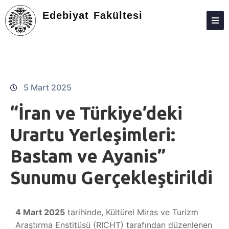
Edebiyat Fakültesi
ANASAYFA
DEKANLIK
KIŞILER
5 Mart 2025
BÖLÜMLER
“İran ve Türkiye’deki
EĞITIM
Urartu Yerleşimleri:
ARAŞTIRMA
Bastam ve Ayanis”
TOPLUMA KATKI
Sunumu Gerçekleştirildi
ÖĞRENCILER
MEZUNLAR
4 Mart 2025
tarihinde, Kültürel Miras ve Turizm
Araştırma Enstitüsü (RICHT) tarafından düzenlenen
BILIMSEL DERGILER