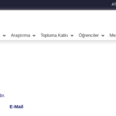
A
m
Araştırma
Topluma Katkı
Öğrenciler
Me
ır.
 E-Mail