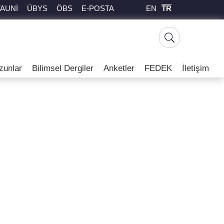
EN
TR
TAUNİ
ÜBYS
ÖBS
E-POSTA
zunlar
Bilimsel Dergiler
Anketler
FEDEK
İletişim