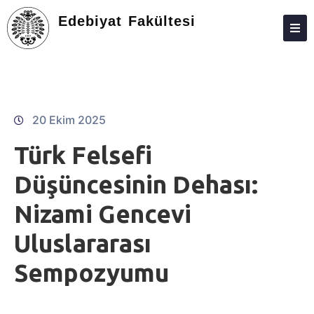
Edebiyat Fakültesi
ANASAYFA
DEKANLIK
KIŞILER
20 Ekim 2025
BÖLÜMLER
Türk Felsefi
EĞITIM
Düşüncesinin Dehası:
ARAŞTIRMA
Nizami Gencevi
TOPLUMA KATKI
Uluslararası
ÖĞRENCILER
Sempozyumu
MEZUNLAR
BILIMSEL DERGILER