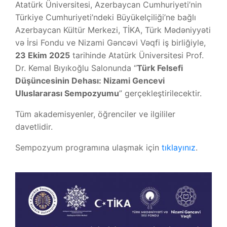
Atatürk Üniversitesi, Azerbaycan Cumhuriyeti’nin
Türkiye Cumhuriyeti’ndeki Büyükelçiliği’ne bağlı
ANKETLER
Azerbaycan Kültür Merkezi, TİKA, Türk Mədəniyyəti
FEDEK
və İrsi Fondu ve Nizami Gəncəvi Vəqfi iş birliğiyle,
23 Ekim 2025
tarihinde Atatürk Üniversitesi Prof.
İLETIŞIM
Dr. Kemal Bıyıkoğlu Salonunda “
Türk Felsefi
Düşüncesinin Dehası: Nizami Gencevi
Uluslararası Sempozyumu
” gerçekleştirilecektir.
Tüm akademisyenler, öğrenciler ve ilgililer
davetlidir.
Sempozyum programına ulaşmak için
tıklayınız
.