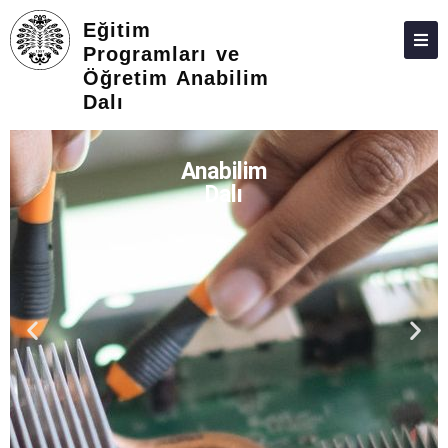
Eğitim
Programları ve
Öğretim Anabilim
HAKKIMIZDA
Dalı
KIŞILER
Anabilim
LISANSÜSTÜ
Dalı
ARAŞTIRMA
TOPLUMA KATKI
ADAY ÖĞRENCILER
İLETIŞIM