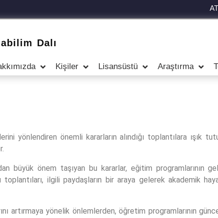
A
abilim Dalı
akkımızda
Kişiler
Lisansüstü
Araştırma
T
erini yönlendiren önemli kararların alındığı toplantılara ışık tu
r.
ından büyük önem taşıyan bu kararlar, eğitim programlarının gel
oplantıları, ilgili paydaşların bir araya gelerek akademik hayat
arını artırmaya yönelik önlemlerden, öğretim programlarının günc