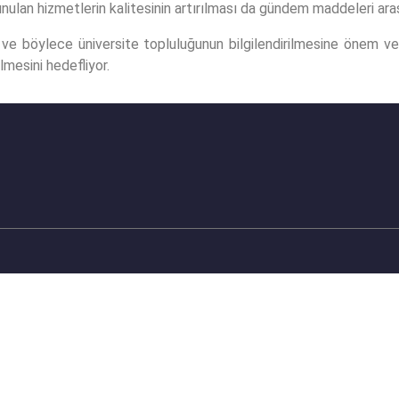
ulan hizmetlerin kalitesinin artırılması da gündem maddeleri arası
 ve böylece üniversite topluluğunun bilgilendirilmesine önem ver
ilmesini hedefliyor.