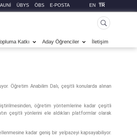
EN
TR
TAUNİ
ÜBYS
ÖBS
E-POSTA
opluma Katkı
Aday Öğrenciler
İletişim
tuyor. Öğretim Anabilim Dalı, çeşitli konularda alınan
iştirilmesinden, öğretim yöntemlerine kadar çeşitli
ın çeşitli yönlerini ele aldıkları platformlar olarak
ellenmesine kadar geniş bir yelpazeyi kapsayabiliyor.