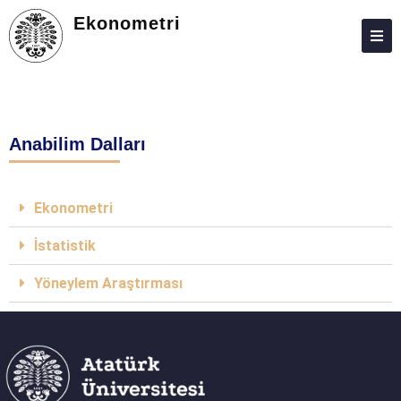
Ekonometri
ANASAYFA
HAKKIMIZDA
Anabilim Dalları
KIŞILER
LISANS
Ekonometri
LISANSÜSTÜ
İstatistik
ARAŞTIRMA
Yöneylem Araştırması
TOPLUMA KATKI
ADAY ÖĞRENCILER
İLETIŞIM
MEZUN İZLEME