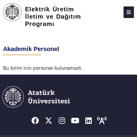
Elektrik Üretim
İletim ve Dağıtım
Programı
HAKKIMIZDA
KIŞILER
Akademik Personel
LISANSÜSTÜ
ARAŞTIRMA
Bu birim icin personel bulunamadi.
TOPLUMA KATKI
ADAY ÖĞRENCILER
İLETIŞIM