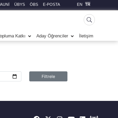
EN
TR
TAUNİ
ÜBYS
ÖBS
E-POSTA
opluma Katkı
Aday Öğrenciler
İletişim
Filtrele