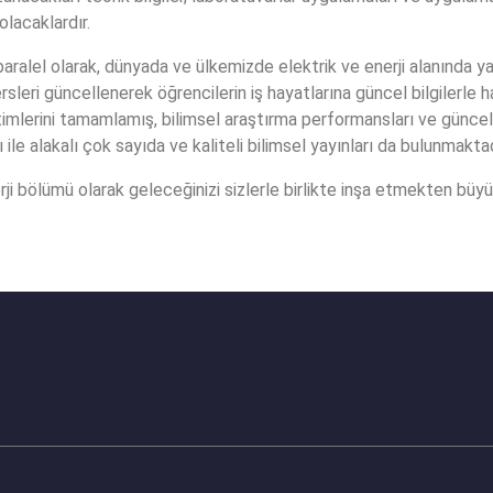
olacaklardır.
paralel olarak, dünyada ve ülkemizde elektrik ve enerji alanında
ersleri güncellenerek öğrencilerin iş hayatlarına güncel bilgilerle
mlerini tamamlamış, bilimsel araştırma performansları ve güncel bi
ile alakalı çok sayıda ve kaliteli bilimsel yayınları da bulunmaktad
 bölümü olarak geleceğinizi sizlerle birlikte inşa etmekten büyü