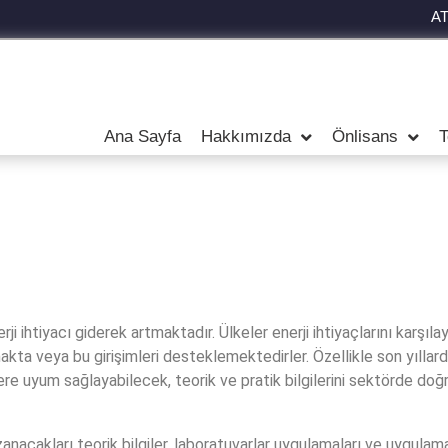
A
Ana Sayfa
Hakkımızda
Önlisans
T
 ihtiyacı giderek artmaktadır. Ülkeler enerji ihtiyaçlarını karşıla
akta veya bu girişimleri desteklemektedirler. Özellikle son yıllarda
ere uyum sağlayabilecek, teorik ve pratik bilgilerini sektörde doğr
akları teorik bilgiler, laboratuvarlar uygulamaları ve uygulama