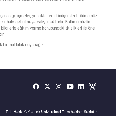
 yaşanan gelişmeler, yenilikler ve dönüşümler bölümümüz
 hazır hale getirilmeye çalışılmaktadır. Bölümümüzün
lgilerle eğitim verme konusundaki titizlikleri ile öne
ır.
k bir mutluluk duyacağız.
Telif Hakkı © Atatürk Üniversitesi Tüm hakları Saklıdır