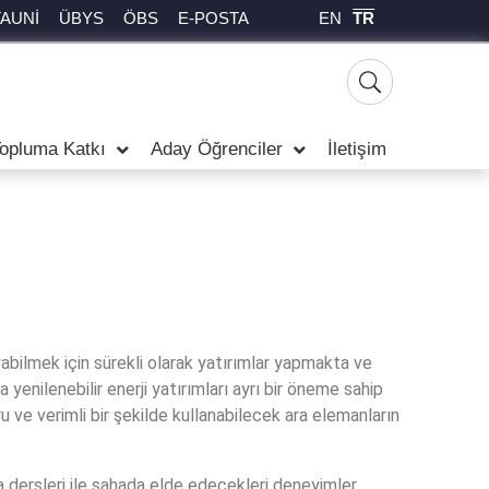
EN
TR
TAUNİ
ÜBYS
ÖBS
E-POSTA
opluma Katkı
Aday Öğrenciler
İletişim
yabilmek için sürekli olarak yatırımlar yapmakta ve
 yenilenebilir enerji yatırımları ayrı bir öneme sahip
u ve verimli bir şekilde kullanabilecek ara elemanların
 dersleri ile sahada elde edecekleri deneyimler