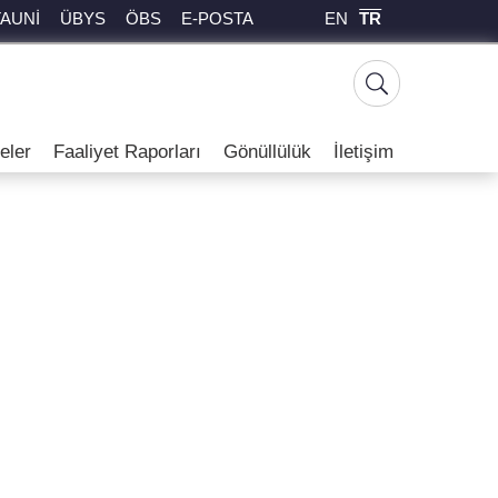
EN
TR
TAUNİ
ÜBYS
ÖBS
E-POSTA
eler
Faaliyet Raporları
Gönüllülük
İletişim