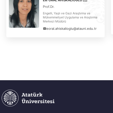
Elif ORAL AHISKALIOĞLU
Prof.Dr.
Engelli, Yaşlı ve Gazi Araştırma ve
Mükemmeliyet Uygulama ve Araştırma
Merkezi Müdürü
eoral.ahiskalioglu@atauni.edu.tr