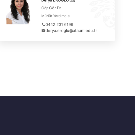
Derya EROĞLU
Öğr.Gör.Dr.
Müdür Yardımcısı
0442 231 6196
derya.eroglu@atauni.edu.tr