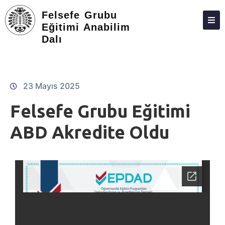
Felsefe Grubu
Eğitimi Anabilim
Dalı
HAKKIMIZDA
KIŞILER
LISANSÜSTÜ
23 Mayıs 2025
ARAŞTIRMA
Felsefe Grubu Eğitimi
TOPLUMA KATKI
ABD Akredite Oldu
ADAY ÖĞRENCILER
İLETIŞIM