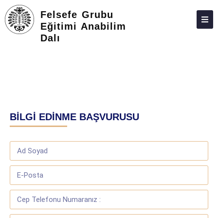
Felsefe Grubu
Eğitimi Anabilim
Dalı
HAKKIMIZDA
KIŞILER
LISANSÜSTÜ
ARAŞTIRMA
BİLGİ EDİNME BAŞVURUSU
TOPLUMA KATKI
ADAY ÖĞRENCILER
İLETIŞIM