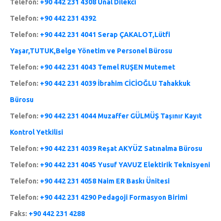
Telefon:
+90 442 231 4308 Ünal Dilekci
Telefon:
+90 442 231 4392
Telefon:
+90 442 231 4041 Serap ÇAKALOT,Lütfi
Yaşar,TUTUK,Belge Yönetim ve Personel Bürosu
Telefon:
+90 442 231 4043 Temel RUŞEN Mutemet
Telefon:
+90 442 231 4039 İbrahim CİCİOĞLU Tahakkuk
Bürosu
Telefon:
+90 442 231 4044 Muzaffer GÜLMÜŞ Taşınır Kayıt
Kontrol Yetkilisi
Telefon:
+90 442 231 4039 Reşat AKYÜZ Satınalma Bürosu
Telefon:
+90 442 231 4045 Yusuf YAVUZ Elektirik Teknisyeni
Telefon:
+90 442 231 4058 Naim ER Baskı Ünitesi
Telefon:
+90 442 231 4290 Pedagoji Formasyon Birimi
Faks:
+90 442 231 4288