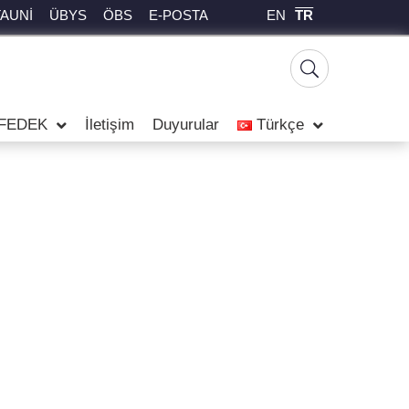
EN
TR
TAUNİ
ÜBYS
ÖBS
E-POSTA
FEDEK
İletişim
Duyurular
Türkçe