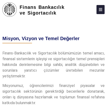
Finans Bankacılık
ve Sigortacılık
HAKKIMIZDA
KIŞILER
Misyon, Vizyon ve Temel Değerler
ÖNLISANS
TOPLUMA KATKI
Finans-Bankacılık ve Sigortacılık bölümümüzün temel amacı,
finansal sistemlerin işleyişi ve sigortacılığın temel prensipleri
ADAY ÖĞRENCILER
hakkında derinlemesine bilgi sahibi, analitik düşünebilen ve
İLETIŞIM
sorunlara yaratıcı çözümler üretebilen mezunlar
yetiştirmektir.
Misyonumuz, öğrencilerimizi finanziyel piyasalar ve
sigortacılık sektörünün gerektirdiği becerilerle donatarak,
onları iş dünyasına hazırlamak ve toplumun finansal refahına
katkıda bulunmaktır.