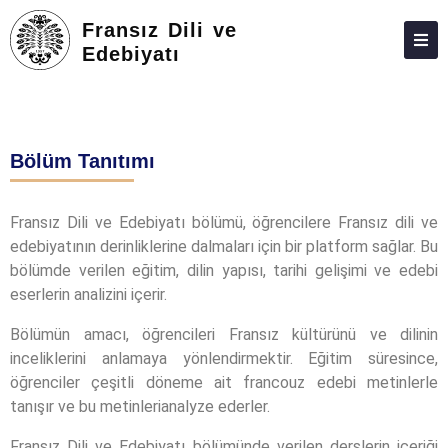
Fransız Dili ve
Edebiyatı
HAKKIMIZDA
KIŞILER
Bölüm Tanıtımı
LISANS
LISANSÜSTÜ
Fransız Dili ve Edebiyatı bölümü, öğrencilere Fransız dili ve
edebiyatının derinliklerine dalmaları için bir platform sağlar. Bu
ARAŞTIRMA
bölümde verilen eğitim, dilin yapısı, tarihi gelişimi ve edebi
TOPLUMA KATKI
eserlerin analizini içerir.
ADAY ÖĞRENCILER
Bölümün amacı, öğrencileri Fransız kültürünü ve dilinin
inceliklerini anlamaya yönlendirmektir. Eğitim süresince,
İLETIŞIM
öğrenciler çeşitli döneme ait francouz edebi metinlerle
tanışır ve bu metinlerianalyze ederler.
Fransız Dili ve Edebiyatı bölümünde verilen derslerin içeriği