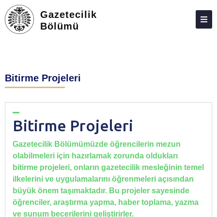
Gazetecilik
Bölümü
HAKKIMIZDA
KIŞILER
Bitirme Projeleri
LISANS
LISANSÜSTÜ
ARAŞTIRMA
Bitirme Projeleri
TOPLUMA KATKI
Gazetecilik Bölümümüzde öğrencilerin mezun
olabilmeleri için hazırlamak zorunda oldukları
ADAY ÖĞRENCILER
bitirme projeleri, onların gazetecilik mesleğinin temel
İLETIŞIM
ilkelerini ve uygulamalarını öğrenmeleri açısından
büyük önem taşımaktadır. Bu projeler sayesinde
öğrenciler, araştırma yapma, haber toplama, yazma
ve sunum becerilerini geliştirirler.