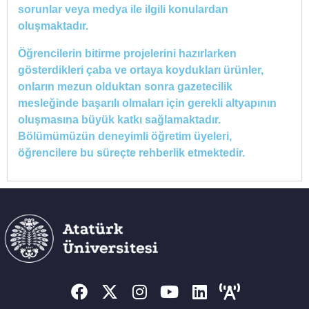
sorunlar veya medya ile ilgili konulardan
oluşmaktadır.
Öğrencilerin bitirme projelerini hazırlarken
gösterdikleri çaba ve ortaya koydukları ürünler,
onların mezun olduktan sonra gazetecilik
mesleğinde başarılı olmaları için gerekli altyapının
oluşmasına büyük katkı sağlamaktadır.
Bölümümüzün deneyimli öğretim üyeleri,
öğrencilere bu süreçte rehberlik etmektedir.