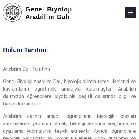
Genel Biyoloji
Anabilim Dalı
HAKKIMIZDA
KIŞILER
Bölüm Tanıtımı
LISANSÜSTÜ
ARAŞTIRMA
Anabilim Dalı Tanıtımı
TOPLUMA KATKI
Genel Biyoloji Anabilim Dalı, biyolojik bilimin temel ilkelerini ve
kavramlarını öğretmek amacıyla kurulmuştur. Anabilim
ADAY ÖĞRENCILER
dalımızda öğrencilere biyolojinin çeşitli dallarında bilgi ve
İLETIŞIM
beceri kazandırılır.
Anabilim dalının amacı, öğrencilerin biyolojik olayları
anlamalarına yardımcı olmak, biyoloji alanında araştırma ve
uygulama yapmalarını teşvik etmektir. Ayrıca, öğrencilere
biyolojik kavramlar ve ilkeleri kullanarak kritik düşünme ve