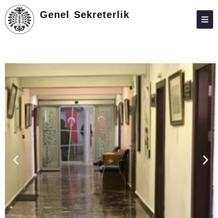
Genel Sekreterlik
ATABAUM
KVKK
GIZLILIK POLITIKASI
WEB KILAVUZU