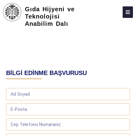
Gıda Hijyeni ve
Teknolojisi
Anabilim Dalı
HAKKIMIZDA
KIŞILER
LISANSÜSTÜ
ARAŞTIRMA
BİLGİ EDİNME BAŞVURUSU
TOPLUMA KATKI
ADAY ÖĞRENCILER
İLETIŞIM