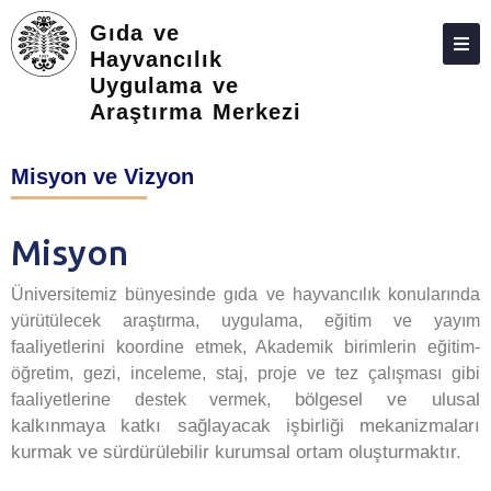
Gıda ve
Hayvancılık
Uygulama ve
ANASAYFA
Araştırma Merkezi
HAKKIMIZDA
Misyon ve Vizyon
PERSONEL
BIRIMLER
Misyon
İLETIŞIM
Üniversitemiz bünyesinde gıda ve hayvancılık konularında
FORMLAR
yürütülecek araştırma, uygulama, eğitim ve yayım
faaliyetlerini koordine etmek, Akademik birimlerin eğitim-
öğretim, gezi, inceleme, staj, proje ve tez çalışması gibi
bölgesel ve ulusal
faaliyetlerine destek vermek,
kalkınmaya katkı sağlayacak işbirliği mekanizmaları
kurmak ve sürdürülebilir kurumsal ortam oluşturmaktır.