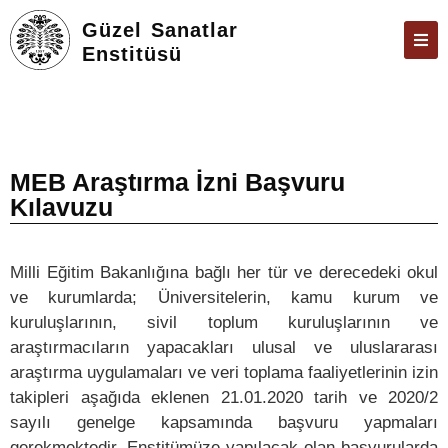
Güzel Sanatlar
Enstitüsü
ENSTITÜ
ÖĞRENCILER
ARAŞTIRMA
MEB Araştırma İzni Başvuru
Kılavuzu
FORMLAR VE DILEKÇELER
TEZ & SAVUNMA
Milli Eğitim Bakanlığına bağlı her tür ve derecedeki okul
İLETIŞIM
ve kurumlarda; Üniversitelerin, kamu kurum ve
kuruluşlarının, sivil toplum kuruluşlarının ve
ÜBYS
araştırmacıların yapacakları ulusal ve uluslararası
ÖBS
araştırma uygulamaları ve veri toplama faaliyetlerinin izin
takipleri aşağıda eklenen 21.01.2020 tarih ve 2020/2
E-POSTA
sayılı genelge kapsamında başvuru yapmaları
gerekmektedir. Enstitümüze yapılacak olan başvurularda