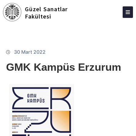
Güzel Sanatlar
Fakültesi
FAKÜLTEMIZ
YÖNETIM
PERSONEL
30 Mart 2022
MÜZELERIMIZ
GMK Kampüs Erzurum
EĞITIM
BÖLÜMLER
ÖĞRENCI
ARAŞTIRMA & TOPLUMSAL KATKI
İLETIŞIM