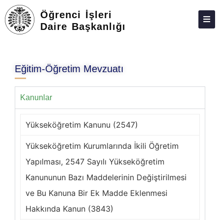
Öğrenci İşleri
Daire Başkanlığı
HAKKIMIZDA
MEVZUAT
Eğitim-Öğretim Mevzuatı
KALITE
Kanunlar
TAKVIM
ÜCRETLER
Yükseköğretim Kanunu (2547)
DERSLER
Yükseköğretim Kurumlarında İkili Öğretim
BILGI REHBERLERI
Yapılması, 2547 Sayılı Yükseköğretim
Kanununun Bazı Maddelerinin Değiştirilmesi
BURSLAR
ve Bu Kanuna Bir Ek Madde Eklenmesi
İSTATISTIKLER
Hakkında Kanun (3843)
BAĞLANTILAR