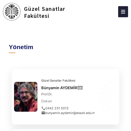
Güzel Sanatlar
Fakültesi
FAKÜLTEMIZ
YÖNETIM
Yönetim
PERSONEL
MÜZELERIMIZ
EĞITIM
Güzel Sanatlar Fakültesi
BÖLÜMLER
Bünyamin AYDEMİR
Prof.Dr.
ÖĞRENCI
Dekan
ARAŞTIRMA & TOPLUMSAL KATKI
0442 231 5013
bunyamin.aydemir@atauni.edu.tr
İLETIŞIM