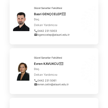
Güzel Sanatlar Fakültesi
Basri GENÇCELEP
Doç.
Dekan Yardımcısı
0442 231 5003
bgenccelep@atauni.edu.tr
Güzel Sanatlar Fakültesi
Evren KAVUKCU
Doç.
Dekan Yardımcısı
0442 231 5061
evren.cetin@atauni.edu.tr