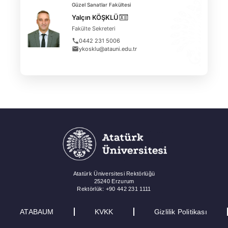
Güzel Sanatlar Fakültesi
Yalçın KÖŞKLÜ
Fakülte Sekreteri
0442 231 5006
ykosklu@atauni.edu.tr
Atatürk Üniversitesi Rektörlüğü
25240 Erzurum
Rektörlük: +90 442 231 1111
ATABAUM
KVKK
Gizlilik Politikası