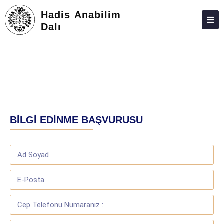
Hadis Anabilim
Dalı
HAKKIMIZDA
KIŞILER
LISANSÜSTÜ
ARAŞTIRMA
BİLGİ EDİNME BAŞVURUSU
TOPLUMA KATKI
ADAY ÖĞRENCILER
İLETIŞIM