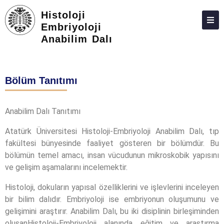
Histoloji
Embriyoloji
Anabilim Dalı
HAKKIMIZDA
KIŞILER
Bölüm Tanıtımı
LISANSÜSTÜ
ARAŞTIRMA
Anabilim Dalı Tanıtımı
TOPLUMA KATKI
Atatürk Üniversitesi Histoloji-Embriyoloji Anabilim Dalı, tıp
fakültesi bünyesinde faaliyet gösteren bir bölümdür. Bu
ADAY ÖĞRENCILER
bölümün temel amacı, insan vücudunun mikroskobik yapısını
İLETIŞIM
ve gelişim aşamalarını incelemektir.
Histoloji, dokuların yapısal özelliklerini ve işlevlerini inceleyen
bir bilim dalıdır. Embriyoloji ise embriyonun oluşumunu ve
gelişimini araştırır. Anabilim Dalı, bu iki disiplinin birleşiminden
oluşanHistoloji-Embriyoloji alanında eğitim ve araştırma