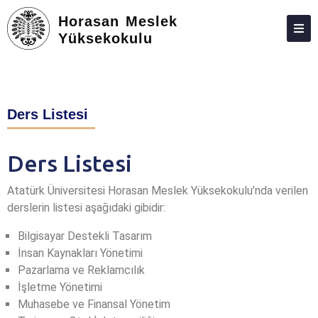
Horasan Meslek
Yüksekokulu
HAKKIMIZDA
PERSONEL
Ders Listesi
BÖLÜMLER
TOPLUMA KATKI
Ders Listesi
ADAY ÖĞRENCILER
Atatürk Üniversitesi Horasan Meslek Yüksekokulu’nda verilen
ÖĞRENCI İŞLERI
derslerin listesi aşağıdaki gibidir:
FORMLAR VE DILEKÇELER
Bilgisayar Destekli Tasarım
İnsan Kaynakları Yönetimi
İLETIŞIM
Pazarlama ve Reklamcılık
İşletme Yönetimi
Muhasebe ve Finansal Yönetim