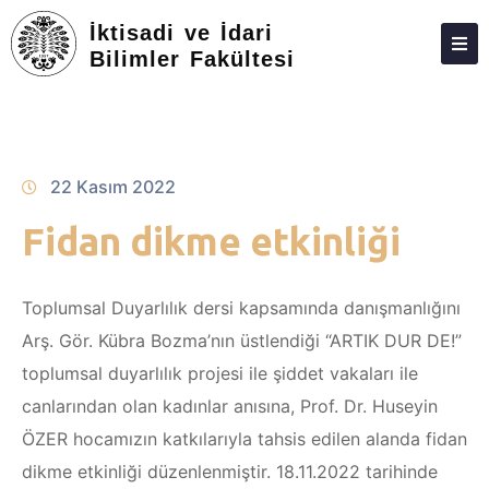
İktisadi ve İdari
Bilimler Fakültesi
ANA SAYFA
FAKÜLTEMIZ
YÖNETIM
22 Kasım 2022
PERSONEL
Fidan dikme etkinliği
BÖLÜMLER
Toplumsal Duyarlılık dersi kapsamında danışmanlığını
ÖĞRENCI
Arş. Gör. Kübra Bozma’nın üstlendiği “ARTIK DUR DE!”
ARAŞTIRMA
toplumsal duyarlılık projesi ile şiddet vakaları ile
TOPLUMA KATKI
canlarından olan kadınlar anısına, Prof. Dr. Huseyin
ÖZER hocamızın katkılarıyla tahsis edilen alanda fidan
STAJ
dikme etkinliği düzenlenmiştir. 18.11.2022 tarihinde
SSS