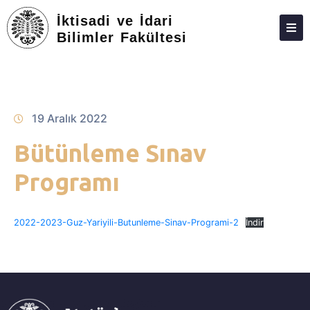
İktisadi ve İdari
Bilimler Fakültesi
ANA SAYFA
FAKÜLTEMIZ
YÖNETIM
19 Aralık 2022
PERSONEL
Bütünleme Sınav
BÖLÜMLER
Programı
ÖĞRENCI
2022-2023-Guz-Yariyili-Butunleme-Sinav-Programi-2
İndir
ARAŞTIRMA
TOPLUMA KATKI
STAJ
SSS