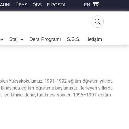
EN
TR
TAUNİ
ÜBYS
ÖBS
E-POSTA
Staj
Ders Programı
S.S.S.
İletişim
ş olan Yüksekokulumuz, 1991-1992 eğitim-öğretim yılında
 Binasında eğitim-öğretime başlamıştır. İlerleyen yıllarda
isans eğitimine dönüştürülmesi sonucu 1996–1997 eğitim-