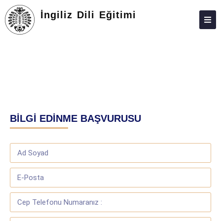
İngiliz Dili Eğitimi
HAKKIMIZDA
KIŞILER
LISANSÜSTÜ
ARAŞTIRMA
BİLGİ EDİNME BAŞVURUSU
TOPLUMA KATKI
ADAY ÖĞRENCILER
İLETIŞIM
DILEKÇE VE FORMLAR