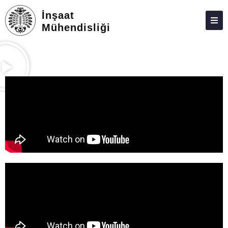
İnşaat
Mühendisliği
BÖLÜM
PERSONEL
LISANS
LISANSÜSTÜ
ARAŞTIRMA
TOPLUMSAL KATKI
ADAY ÖĞRENCILER
İLETIŞIM